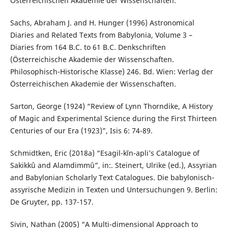
Österreichischen Akademie der Wissenschaften.
Sachs, Abraham J. and H. Hunger (1996) Astronomical
Diaries and Related Texts from Babylonia, Volume 3 –
Diaries from 164 B.C. to 61 B.C. Denkschriften
(Österreichische Akademie der Wissenschaften.
Philosophisch-Historische Klasse) 246. Bd. Wien: Verlag der
Österreichischen Akademie der Wissenschaften.
Sarton, George (1924) “Review of Lynn Thorndike, A History
of Magic and Experimental Science during the First Thirteen
Centuries of our Era (1923)”, Isis 6: 74-89.
Schmidtken, Eric (2018a) “Esagil-kīn-apli’s Catalogue of
Sakikkû and Alamdimmû”, in:. Steinert, Ulrike (ed.), Assyrian
and Babylonian Scholarly Text Catalogues. Die babylonisch-
assyrische Medizin in Texten und Untersuchungen 9. Berlin:
De Gruyter, pp. 137-157.
Sivin, Nathan (2005) “A Multi-dimensional Approach to