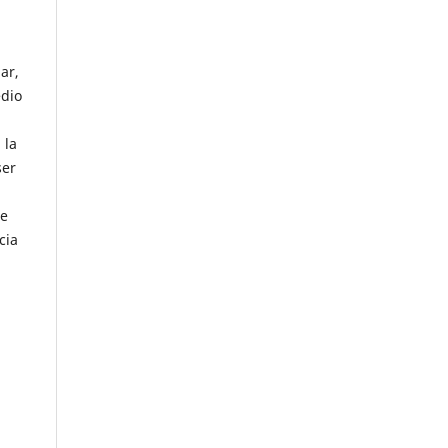
ar,
edio
 la
ser
se
cia