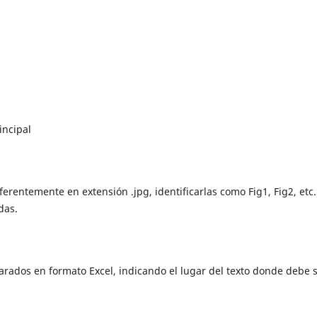
incipal
erentemente en extensión .jpg, identificarlas como Fig1, Fig2, etc.
das.
parados en formato Excel, indicando el lugar del texto donde debe 