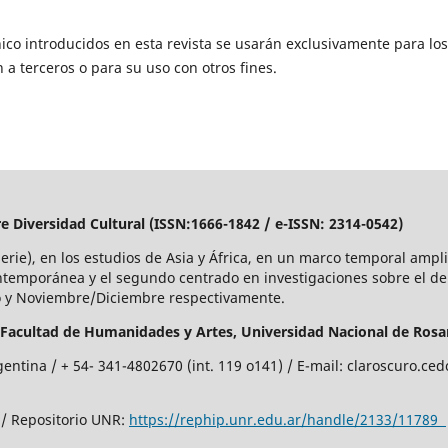
ico introducidos en esta revista se usarán exclusivamente para los
 a terceros o para su uso con otros fines.
re Diversidad Cultural (ISSN:1666-1842 / e-ISSN: 2314-0542)
Serie), en los estudios de Asia y África, en un marco temporal amp
ntemporánea y el segundo centrado en investigaciones sobre el d
io y Noviembre/Diciembre respectivamente.
Facultad de Humanidades y Artes,
Universidad Nacional de Rosar
gentina / + 54- 341-4802670 (int. 119 o141) / E-mail: claroscuro.c
/ Repositorio UNR:
https://rephip.unr.edu.ar/handle/2133/11789