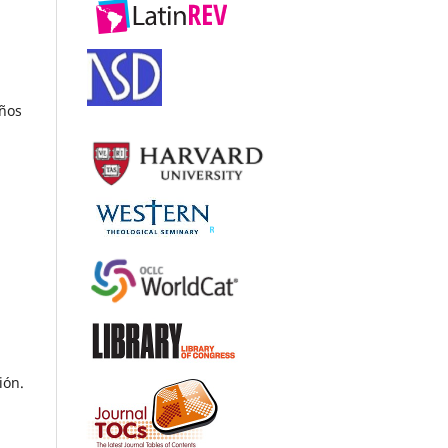
años
ión.