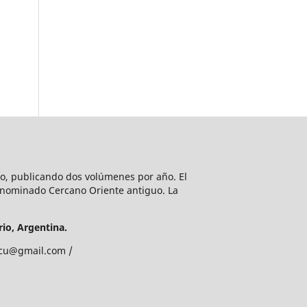
lio, publicando dos volúmenes por año. El
enominado Cercano Oriente antiguo. La
io, Argentina.
edcu@gmail.com /