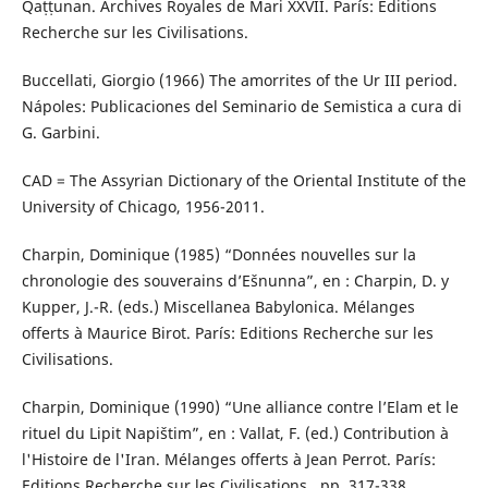
Qaṭṭunan. Archives Royales de Mari XXVII. París: Editions
Recherche sur les Civilisations.
Buccellati, Giorgio (1966) The amorrites of the Ur III period.
Nápoles: Publicaciones del Seminario de Semistica a cura di
G. Garbini.
CAD = The Assyrian Dictionary of the Oriental Institute of the
University of Chicago, 1956-2011.
Charpin, Dominique (1985) “Données nouvelles sur la
chronologie des souverains d’Ešnunna”, en : Charpin, D. y
Kupper, J.-R. (eds.) Miscellanea Babylonica. Mélanges
offerts à Maurice Birot. París: Editions Recherche sur les
Civilisations.
Charpin, Dominique (1990) “Une alliance contre l’Elam et le
rituel du Lipit Napištim”, en : Vallat, F. (ed.) Contribution à
l'Histoire de l'Iran. Mélanges offerts à Jean Perrot. París:
Editions Recherche sur les Civilisations., pp. 317-338.