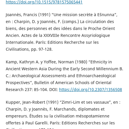
https://doi.org/10.1515/9781575065441
Joannès, Francis (1991) “Une mission secrète à Ešnunna”,
en : Charpin, D. y Joannès, F. (comps.) La circulation des
biens, des personnes et des idées dans le Proche Orient
Ancien. Actes de la XXXVIIIe Rencontre Assyriologique
Internationale. París: Editions Recherche sur les
Civilisations, pp. 97-128.
Kamp, Kathryn A. y Yoffee, Norman (1980) “Ethnicity in
Ancient Western Asia During the Early Second Millennium B.
C.: Archaeological Assessments and Ethnoarchaeological
Prospectives”, Bulletin of American Schools of Oriental
Research 237: 85-104. DOI:
https://doi.org/10.2307/1356508
Kupper, Jean-Robert (1991) “Zimri-Lim et ses vassaux”, en :
Charpin, D. y Joannès, F. Marchands, diplomates et
empereurs. Études su la civilisation mésopotamienne
offertes à Paul Garelli. París: Editions Recherches sur les