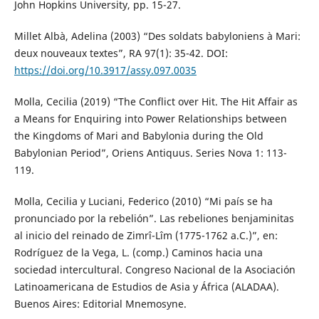
John Hopkins University, pp. 15-27.
Millet Albà, Adelina (2003) “Des soldats babyloniens à Mari:
deux nouveaux textes”, RA 97(1): 35-42. DOI:
https://doi.org/10.3917/assy.097.0035
Molla, Cecilia (2019) “The Conflict over Hit. The Hit Affair as
a Means for Enquiring into Power Relationships between
the Kingdoms of Mari and Babylonia during the Old
Babylonian Period”, Oriens Antiquus. Series Nova 1: 113-
119.
Molla, Cecilia y Luciani, Federico (2010) “Mi país se ha
pronunciado por la rebelión”. Las rebeliones benjaminitas
al inicio del reinado de Zimrî-Lîm (1775-1762 a.C.)”, en:
Rodríguez de la Vega, L. (comp.) Caminos hacia una
sociedad intercultural. Congreso Nacional de la Asociación
Latinoamericana de Estudios de Asia y África (ALADAA).
Buenos Aires: Editorial Mnemosyne.