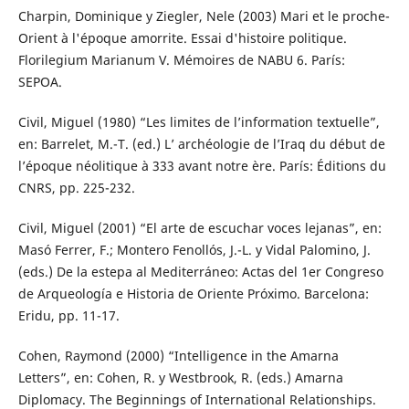
Charpin, Dominique y Ziegler, Nele (2003) Mari et le proche-
Orient à l'époque amorrite. Essai d'histoire politique.
Florilegium Marianum V. Mémoires de NABU 6. París:
SEPOA.
Civil, Miguel (1980) “Les limites de l’information textuelle”,
en: Barrelet, M.-T. (ed.) L’ archéologie de l’Iraq du début de
l’époque néolitique à 333 avant notre ère. París: Éditions du
CNRS, pp. 225-232.
Civil, Miguel (2001) “El arte de escuchar voces lejanas”, en:
Masó Ferrer, F.; Montero Fenollós, J.-L. y Vidal Palomino, J.
(eds.) De la estepa al Mediterráneo: Actas del 1er Congreso
de Arqueología e Historia de Oriente Próximo. Barcelona:
Eridu, pp. 11-17.
Cohen, Raymond (2000) “Intelligence in the Amarna
Letters”, en: Cohen, R. y Westbrook, R. (eds.) Amarna
Diplomacy. The Beginnings of International Relationships.