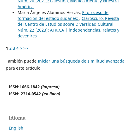
Núm. 20 (2021): Palestina, Medio Oriente y Nuestra
América
María Ángeles Alaminos Hervás,
El proceso de
formación del estado sudanés:
,
Claroscuro. Revista
del Centro de Estudios sobre Diversidad Cultural:
Núm. 22 (2023): ÁFRICA | independencias, relatos y
devenires
1
2
3
4
>
>>
También puede
Iniciar una búsqueda de similitud avanzada
para este artículo.
ISSN:1666-1842
(impreso)
ISSN: 2314-0542
(en línea)
Idioma
English