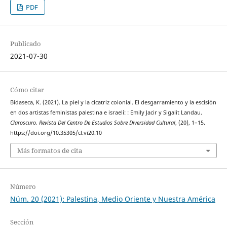
PDF
Publicado
2021-07-30
Cómo citar
Bidaseca, K. (2021). La piel y la cicatriz colonial. El desgarramiento y la escisión
en dos artistas feministas palestina e israelí: : Emily Jacir y Sigalit Landau.
Claroscuro. Revista Del Centro De Estudios Sobre Diversidad Cultural
, (20), 1–15.
https://doi.org/10.35305/cl.vi20.10
Más formatos de cita
Número
Núm. 20 (2021): Palestina, Medio Oriente y Nuestra América
Sección