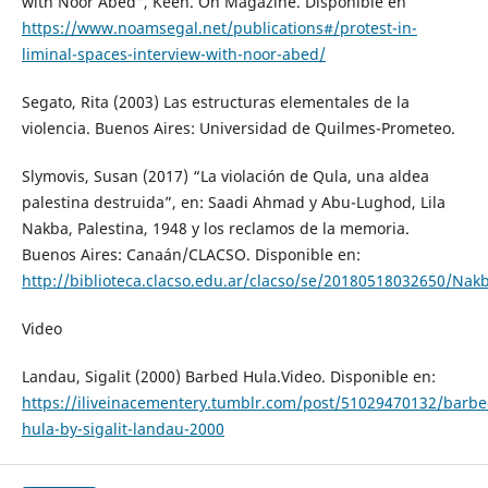
with Noor Abed”, Keen. On Magazine. Disponible en
https://www.noamsegal.net/publications#/protest-in-
liminal-spaces-interview-with-noor-abed/
Segato, Rita (2003) Las estructuras elementales de la
violencia. Buenos Aires: Universidad de Quilmes-Prometeo.
Slymovis, Susan (2017) “La violación de Qula, una aldea
palestina destruida”, en: Saadi Ahmad y Abu-Lughod, Lila
Nakba, Palestina, 1948 y los reclamos de la memoria.
Buenos Aires: Canaán/CLACSO. Disponible en:
http://biblioteca.clacso.edu.ar/clacso/se/20180518032650/Nakb
Video
Landau, Sigalit (2000) Barbed Hula.Video. Disponible en:
https://iliveinacementery.tumblr.com/post/51029470132/barbe
hula-by-sigalit-landau-2000