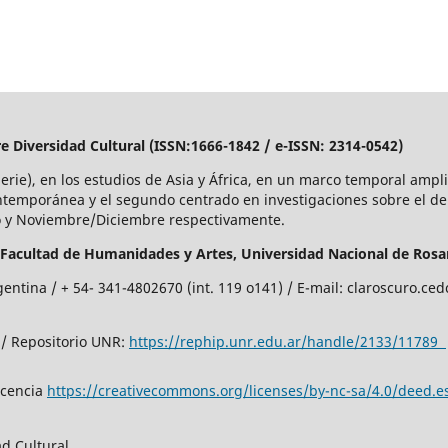
re Diversidad Cultural (ISSN:1666-1842 / e-ISSN: 2314-0542)
Serie), en los estudios de Asia y África, en un marco temporal amp
ntemporánea y el segundo centrado en investigaciones sobre el d
io y Noviembre/Diciembre respectivamente.
Facultad de Humanidades y Artes,
Universidad Nacional de Rosar
gentina / + 54- 341-4802670 (int. 119 o141) / E-mail: claroscuro.c
/ Repositorio UNR:
https://rephip.unr.edu.ar/handle/2133/11789
icencia
https://creativecommons.org/licenses/by-nc-sa/4.0/deed.e
d Cultural