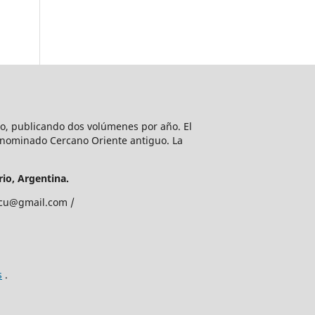
lio, publicando dos volúmenes por año. El
enominado Cercano Oriente antiguo. La
io, Argentina.
edcu@gmail.com /
s
.