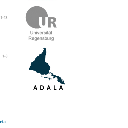
1-43
a
1-8
cia