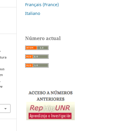
Français (France)
Italiano
Número actual
y
ltura
 sus
 en
.
re