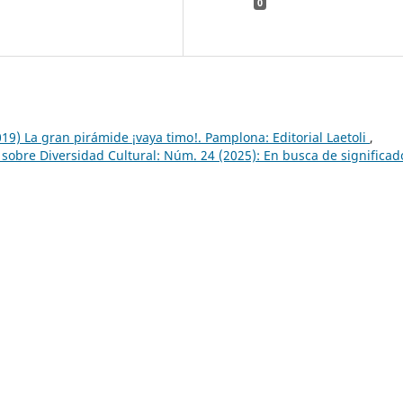
0
19) La gran pirámide ¡vaya timo!. Pamplona: Editorial Laetoli
,
 sobre Diversidad Cultural: Núm. 24 (2025): En busca de significad