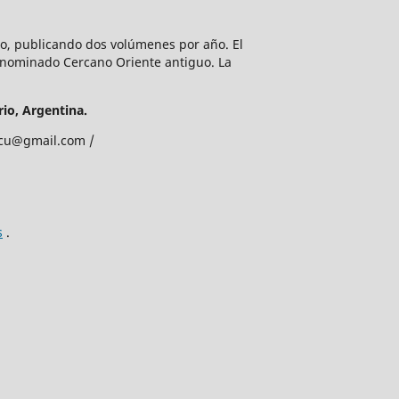
lio, publicando dos volúmenes por año. El
enominado Cercano Oriente antiguo. La
io, Argentina.
edcu@gmail.com /
s
.