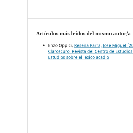
Artículos más leídos del mismo autor/a
Enzo Oppici,
Reseña Parra, José Miguel (20
Claroscuro. Revista del Centro de Estudios
Estudios sobre el léxico acadio