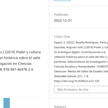
Publicado
2022-12-31
Cómo citar
Oppici, E. (2022). Reseña Rodríguez, Perla 
Gayubas, Augusto (eds.) (2019) Poder y cu
.) (2019) Poder y cultura
en el Antiguo Egipto. Contribuciones a la
reflexión histórica sobre el valle del Nilo y
n histórica sobre el valle
periferias. Salta:Instituto de Investigación
stigación en Ciencias
Ciencias Sociales y Humanidades- CONICET
BN 978-987-46978-2-0
Claroscuro. Revista Del Centro De Estudios Sob
Diversidad Cultural
, (21), 1–8.
https://doi.org/10.35305/cl.vi21.129
Más formatos de cita
Número