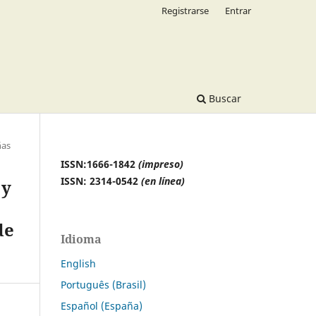
Registrarse
Entrar
Buscar
ñas
ISSN:1666-1842
(impreso)
ISSN: 2314-0542
(en línea)
 y
de
Idioma
English
Português (Brasil)
Español (España)