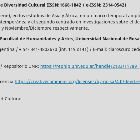
re Diversidad Cultural (ISSN:1666-1842 / e-ISSN: 2314-0542)
Serie), en los estudios de Asia y África, en un marco temporal amp
ntemporánea y el segundo centrado en investigaciones sobre el d
io y Noviembre/Diciembre respectivamente.
Facultad de Humanidades y Artes,
Universidad Nacional de Rosar
gentina / + 54- 341-4802670 (int. 119 o141) / E-mail: claroscuro.c
/ Repositorio UNR:
https://rephip.unr.edu.ar/handle/2133/11789
icencia
https://creativecommons.org/licenses/by-nc-sa/4.0/deed.e
d Cultural