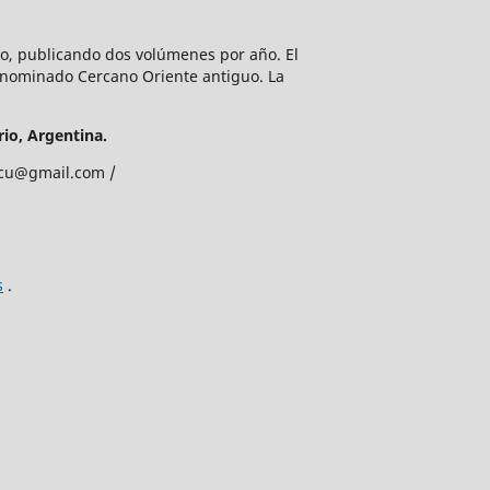
lio, publicando dos volúmenes por año. El
enominado Cercano Oriente antiguo. La
io, Argentina.
edcu@gmail.com /
s
.