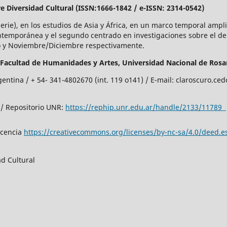
re Diversidad Cultural (ISSN:1666-1842 / e-ISSN: 2314-0542)
Serie), en los estudios de Asia y África, en un marco temporal amp
ntemporánea y el segundo centrado en investigaciones sobre el d
io y Noviembre/Diciembre respectivamente.
Facultad de Humanidades y Artes,
Universidad Nacional de Rosar
gentina / + 54- 341-4802670 (int. 119 o141) / E-mail: claroscuro.c
/ Repositorio UNR:
https://rephip.unr.edu.ar/handle/2133/11789
icencia
https://creativecommons.org/licenses/by-nc-sa/4.0/deed.e
d Cultural