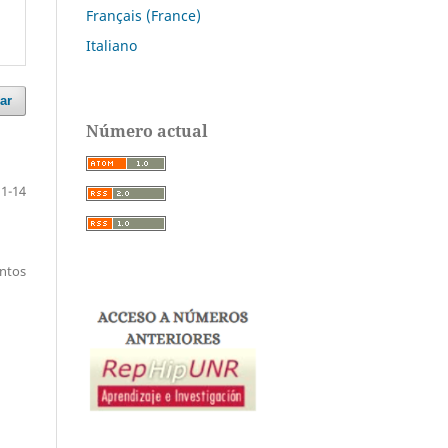
Français (France)
Italiano
ar
Número actual
1-14
entos